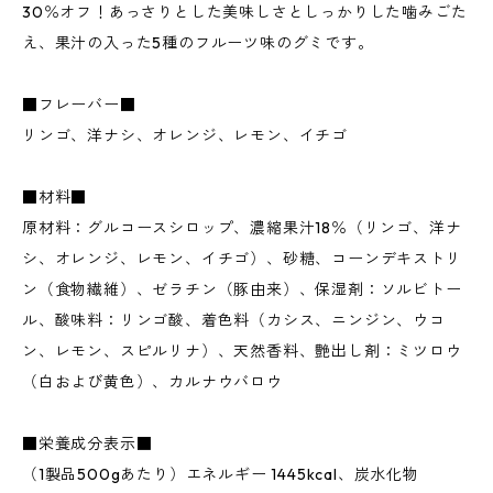
30％オフ！あっさりとした美味しさとしっかりした噛みごた
え、果汁の入った5種のフルーツ味のグミです。
■フレーバー■
リンゴ、洋ナシ、オレンジ、レモン、イチゴ
■材料■
原材料：グルコースシロップ、濃縮果汁18％（リンゴ、洋ナ
シ、オレンジ、レモン、イチゴ）、砂糖、コーンデキストリ
ン（食物繊維）、ゼラチン（豚由来）、保湿剤：ソルビトー
ル、酸味料：リンゴ酸、着色料（カシス、ニンジン、ウコ
ン、レモン、スピルリナ）、天然香料、艶出し剤：ミツロウ
（白および黄色）、カルナウバロウ
■栄養成分表示■
（1製品500gあたり）エネルギー 1445kcal、炭水化物