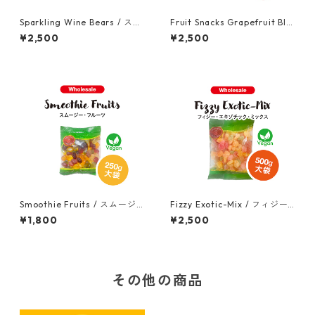
Sparkling Wine Bears / スパ
Fruit Snacks Grapefruit Blo
ークリング ワイン ベア 500g
odorange / フルーツスナック
¥2,500
¥2,500
（大袋） ※アルコール0.2%配
グレープフルーツ・ブラッド
合
オレンジ 500g (大袋）
Smoothie Fruits / スムージ
Fizzy Exotic-Mix / フィジー
ー・フルーツ（ヴィーガン）2
エキゾチック ミックス（ヴィ
¥1,800
¥2,500
50g（大袋）
ーガン）500g (大袋)
その他の商品