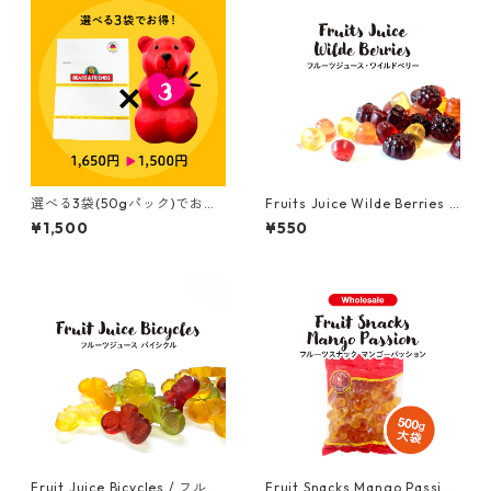
選べる3袋(50gパック)でお買
Fruits Juice Wilde Berries /
い得！お好きなグミを備考欄
フルーツジュース・ワイルド
¥1,500
¥550
に記入してください。Special
ベリー (50g)
Price! Pick your favorite 3 fl
avors (50g)
Fruit Juice Bicycles / フルー
Fruit Snacks Mango Passion