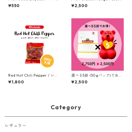
ツジュース・バイシクル (50
/ フルーツスナック マンゴー
¥550
¥2,500
g)
パッション 500g (大袋）
Red Hot Chili Pepper / レッ
選べる5袋 (50gパック)でお買
ド・ホット・チリ・ペッパー 2
い得！お好きなグミを備考欄
¥1,800
¥2,500
50g (大袋）
に記入してください。Special
Price! Pick your favorite 5 fl
avors (50g)
Category
レギュラー