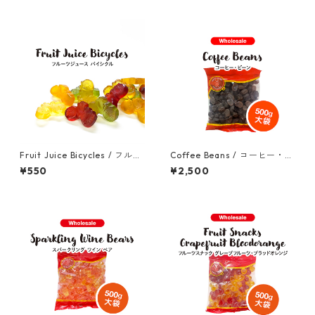
Fruit Juice Bicycles / フルー
Coffee Beans / コーヒー・ビ
ツジュース・バイシクル (50
ーン 500g （大袋） ※カフェ
¥550
¥2,500
g)
イン500mg含有