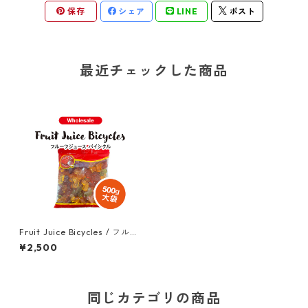
保存
シェア
LINE
ポスト
最近チェックした商品
Fruit Juice Bicycles / フルー
ツジュース・バイシクル 500
¥2,500
g (大袋)
同じカテゴリの商品