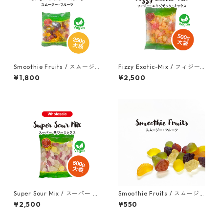
Smoothie Fruits / スムージ
Fizzy Exotic-Mix / フィジー
ー・フルーツ（ヴィーガン）2
エキゾチック ミックス（ヴィ
¥1,800
¥2,500
50g（大袋）
ーガン）500g (大袋)
Super Sour Mix / スーパー サ
Smoothie Fruits / スムージ
ワーミックス（ヴィーガン）5
ー・フルーツ（ヴィーガン）(5
¥2,500
¥550
00g (大袋)
0g)