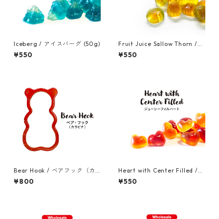
Iceberg / アイスバーグ (50g)
Fruit Juice Sallow Thorn /
フルーツジュース・サロウソ
¥550
¥550
ーン（サジー）(50g)
Bear Hook / ベアフック（カ
Heart with Center Filled /
ラビナ）
ジューシーフィルハート (50
¥800
¥550
g)