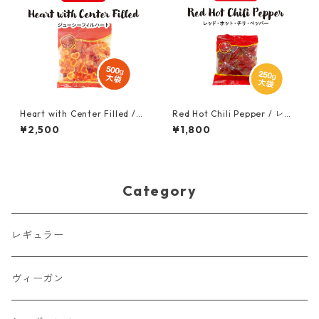
Heart with Center Filled /
Red Hot Chili Pepper / レッ
ジューシーフィルハート 500
ド・ホット・チリ・ペッパー 2
¥2,500
¥1,800
g (大袋)
50g (大袋）
Category
レギュラー
ヴィーガン