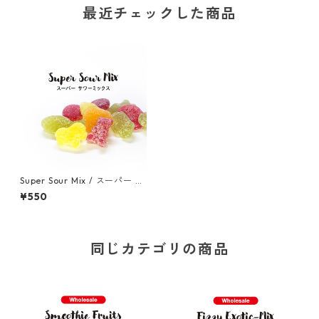
最近チェックした商品
Super Sour Mix / スーパー サ
ワーミックス（ヴィーガン）(5
¥550
0g)
同じカテゴリの商品