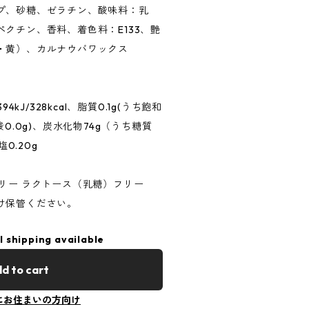
プ、砂糖、ゼラチン、酸味料：乳
クチン、香料、着色料：E133、艶
・黄）、カルナウバワックス
4kJ/328kcal、脂質0.1g(うち飽和
0.0g)、炭水化物74g（うち糖質
塩0.20g
リー ラクトース（乳糖）フリー
け保管ください。
l shipping available
d to cart
にお住まいの方向け