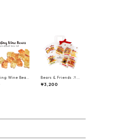
ルーツ・ブラッド
プフルーツ・ブラッド
 500g (大
オレンジ (50g）
ling Wine Bear
Bears & Friends スタ
 スパークリング ワ
ーターギフトセット ※
0
¥3,200
ベア 50g ※アル
紙袋+リボン付き
0.2%配合