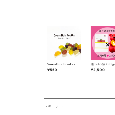
500mg含有
Smoothie Fruits / ス
選べる5袋 (50
ムージー・フルーツ
ク)でお買い得
¥550
¥2,500
（ヴィーガン）(50g)
きなグミを備考
入してください。
ial Price! Pick 
avorite 5 flavo
g)
レギュラー