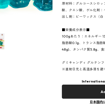
原材料：グルコースシロッ
酸、クエン酸、ゲル化剤：ペ
出し剤：ビーワックス（白
■栄養成分表示■
100gあたり：エネルギー 139
脂肪酸0.1g、トランス脂肪酸
48g)、タンパク質5.8g、食
グミキャンディ グルテンフ
※直射日光と高温多湿を避
Internationa
Ad
日本国内