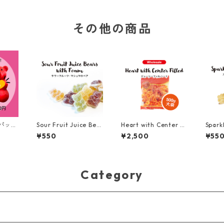
袋） ※アルコール0.
コール0.2%配合
プフ
2%配合
オレンジ
袋）
その他の商品
gパッ
Sour Fruit Juice Bea
Heart with Center Fi
Spark
！お好
rs with Foam / サワ
lled / ジューシーフィ
s /
¥550
¥2,500
¥55
欄に記
ーフルーツマシュマロ
ルハート 500g (大袋)
イン 
Spec
ベア (50g)
コール
your f
rs (50
Category