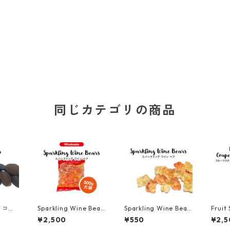
同じカテゴリの商品
/ コー
Sparkling Wine Bear
Sparkling Wine Bear
Fruit
 ※カ
s / スパークリング ワ
s / スパークリング ワ
uit B
¥2,500
¥550
¥2,5
含有
イン ベア 500g （大
イン ベア 50g ※アル
ルーツ